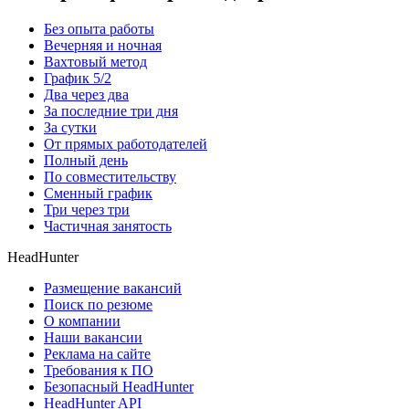
Без опыта работы
Вечерняя и ночная
Вахтовый метод
График 5/2
Два через два
За последние три дня
За сутки
От прямых работодателей
Полный день
По совместительству
Сменный график
Три через три
Частичная занятость
HeadHunter
Размещение вакансий
Поиск по резюме
О компании
Наши вакансии
Реклама на сайте
Требования к ПО
Безопасный HeadHunter
HeadHunter API